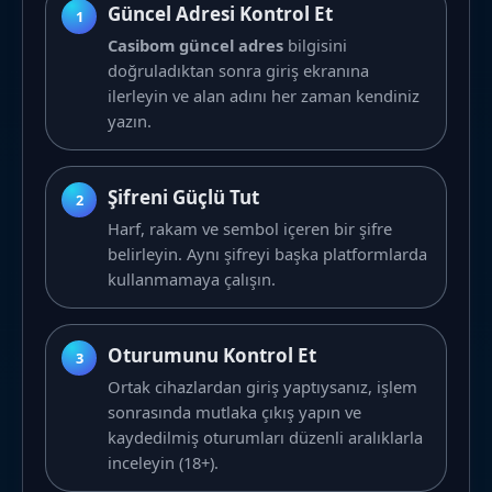
Güncel Adresi Kontrol Et
1
Casibom güncel adres
bilgisini
doğruladıktan sonra giriş ekranına
ilerleyin ve alan adını her zaman kendiniz
yazın.
Şifreni Güçlü Tut
2
Harf, rakam ve sembol içeren bir şifre
belirleyin. Aynı şifreyi başka platformlarda
kullanmamaya çalışın.
Oturumunu Kontrol Et
3
Ortak cihazlardan giriş yaptıysanız, işlem
sonrasında mutlaka çıkış yapın ve
kaydedilmiş oturumları düzenli aralıklarla
inceleyin (18+).