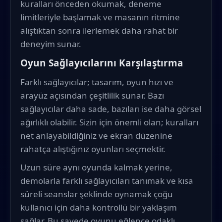
kuralları önceden okumak, deneme
limitleriyle başlamak ve masanın ritmine
alıştıktan sonra ilerlemek daha rahat bir
deneyim sunar.
Oyun Sağlayıcılarını Karşılaştırma
Farklı sağlayıcılar; tasarım, oyun hızı ve
arayüz açısından çeşitlilik sunar. Bazı
sağlayıcılar daha sade, bazıları ise daha görsel
ağırlıklı olabilir. Sizin için önemli olan; kuralları
net anlayabildiğiniz ve ekran düzenine
rahatça alıştığınız oyunları seçmektir.
Uzun süre aynı oyunda kalmak yerine,
demolarla farklı sağlayıcıları tanımak ve kısa
süreli seanslar şeklinde oynamak çoğu
kullanıcı için daha kontrollü bir yaklaşım
sağlar. Bu sayede oyunu eğlence odaklı