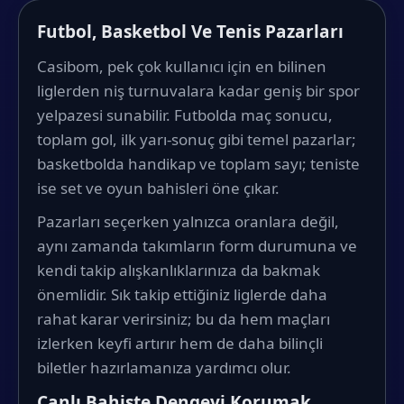
Futbol, Basketbol Ve Tenis Pazarları
Casibom, pek çok kullanıcı için en bilinen
liglerden niş turnuvalara kadar geniş bir spor
yelpazesi sunabilir. Futbolda maç sonucu,
toplam gol, ilk yarı-sonuç gibi temel pazarlar;
basketbolda handikap ve toplam sayı; teniste
ise set ve oyun bahisleri öne çıkar.
Pazarları seçerken yalnızca oranlara değil,
aynı zamanda takımların form durumuna ve
kendi takip alışkanlıklarınıza da bakmak
önemlidir. Sık takip ettiğiniz liglerde daha
rahat karar verirsiniz; bu da hem maçları
izlerken keyfi artırır hem de daha bilinçli
biletler hazırlamanıza yardımcı olur.
Canlı Bahiste Dengeyi Korumak