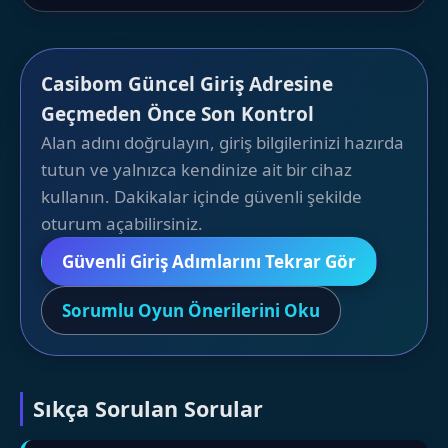
Casibom Güncel Giriş Adresine
Geçmeden Önce Son Kontrol
Alan adını doğrulayın, giriş bilgilerinizi hazırda
tutun ve yalnızca kendinize ait bir cihaz
kullanın. Dakikalar içinde güvenli şekilde
oturum açabilirsiniz.
Güvenli Giriş Adımlarını Tekrar Gör
Sorumlu Oyun Önerilerini Oku
Sıkça Sorulan Sorular