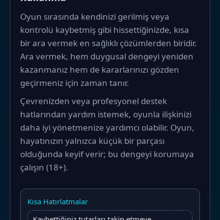
Oyun sırasında kendinizi gerilmiş veya
kontrolü kaybetmiş gibi hissettiğinizde, kısa
bir ara vermek en sağlıklı çözümlerden biridir.
Ara vermek, hem duygusal dengeyi yeniden
kazanmanız hem de kararlarınızı gözden
geçirmeniz için zaman tanır.
Çevrenizden veya profesyonel destek
hatlarından yardım istemek, oyunla ilişkinizi
daha iyi yönetmenize yardımcı olabilir. Oyun,
hayatınızın yalnızca küçük bir parçası
olduğunda keyif verir; bu dengeyi korumaya
çalışın (18+).
Kısa Hatırlatmalar
Kaybettiğiniz tutarları takip etmeye