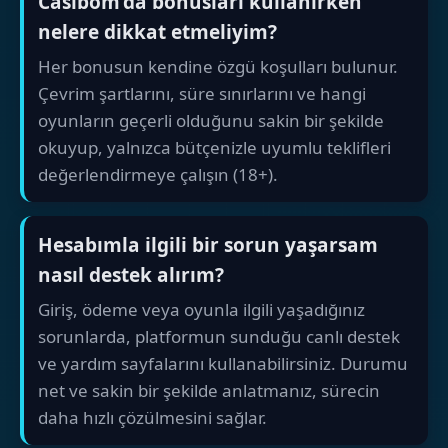
Casibom’da bonusları kullanırken
nelere dikkat etmeliyim?
Her bonusun kendine özgü koşulları bulunur.
Çevrim şartlarını, süre sınırlarını ve hangi
oyunların geçerli olduğunu sakin bir şekilde
okuyup, yalnızca bütçenizle uyumlu teklifleri
değerlendirmeye çalışın (18+).
Hesabımla ilgili bir sorun yaşarsam
nasıl destek alırım?
Giriş, ödeme veya oyunla ilgili yaşadığınız
sorunlarda, platformun sunduğu canlı destek
ve yardım sayfalarını kullanabilirsiniz. Durumu
net ve sakin bir şekilde anlatmanız, sürecin
daha hızlı çözülmesini sağlar.