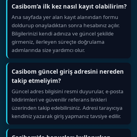
Casibom’a ilk kez nasıl kayıt olabilirim?
Ana sayfada yer alan kayıt alanından formu
doldurup onayladıktan sonra hesabınız açılır.
Bilgilerinizi kendi adınıza ve güncel şekilde
girmeniz, ilerleyen süreçte doğrulama
adımlarında size yardımcı olur.
Casibom güncel giriş adresini nereden
takip etmeliyim?
Güncel adres bilgisini resmi duyurular, e-posta
bildirimleri ve güvenilir referans linkleri
üzerinden takip edebilirsiniz. Adresi tarayıcıya
kendiniz yazarak giriş yapmanız tavsiye edilir.