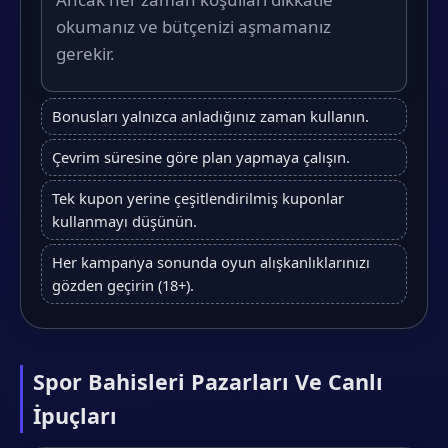
okumanız ve bütçenizi aşmamanız
gerekir.
Bonusları yalnızca anladığınız zaman kullanın.
Çevrim süresine göre plan yapmaya çalışın.
Tek kupon yerine çeşitlendirilmiş kuponlar
kullanmayı düşünün.
Her kampanya sonunda oyun alışkanlıklarınızı
gözden geçirin (18+).
Spor Bahisleri Pazarları Ve Canlı
İpuçları