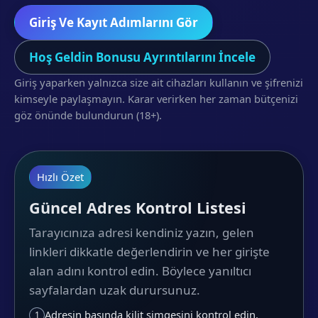
Giriş Ve Kayıt Adımlarını Gör
Hoş Geldin Bonusu Ayrıntılarını İncele
Giriş yaparken yalnızca size ait cihazları kullanın ve şifrenizi
kimseyle paylaşmayın. Karar verirken her zaman bütçenizi
göz önünde bulundurun (18+).
Hızlı Özet
Güncel Adres Kontrol Listesi
Tarayıcınıza adresi kendiniz yazın, gelen
linkleri dikkatle değerlendirin ve her girişte
alan adını kontrol edin. Böylece yanıltıcı
sayfalardan uzak durursunuz.
Adresin başında kilit simgesini kontrol edin.
1