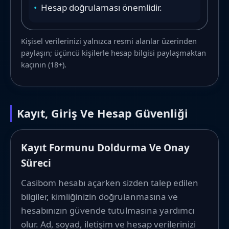
Hesap doğrulaması önemlidir.
Kişisel verilerinizi yalnızca resmi alanlar üzerinden
paylaşın; üçüncü kişilerle hesap bilgisi paylaşmaktan
kaçının (18+).
Kayıt, Giriş Ve Hesap Güvenliği
Kayıt Formunu Doldurma Ve Onay
Süreci
Casibom hesabı açarken sizden talep edilen
bilgiler, kimliğinizin doğrulanmasına ve
hesabınızın güvende tutulmasına yardımcı
olur. Ad, soyad, iletişim ve hesap verilerinizi