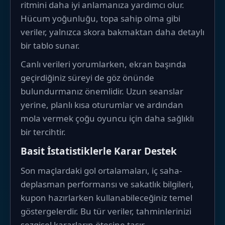
ritmini daha iyi anlamanıza yardımcı olur.
Hücum yoğunluğu, topa sahip olma gibi
veriler, yalnızca skora bakmaktan daha detaylı
bir tablo sunar.
Canlı verileri yorumlarken, ekran başında
geçirdiğiniz süreyi de göz önünde
bulundurmanız önemlidir. Uzun seanslar
yerine, planlı kısa oturumlar ve ardından
mola vermek çoğu oyuncu için daha sağlıklı
bir tercihtir.
Basit İstatistiklerle Karar Destek
Son maçlardaki gol ortalamaları, iç saha-
deplasman performansı ve sakatlık bilgileri,
kupon hazırlarken kullanabileceğiniz temel
göstergelerdir. Bu tür veriler, tahminlerinizi
sezgisel kararların ötesine taşır.