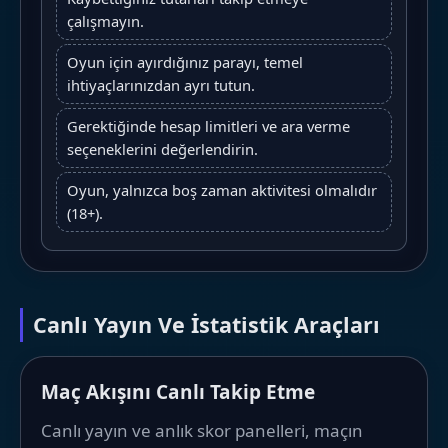
çalışmayın.
Oyun için ayırdığınız parayı, temel
ihtiyaçlarınızdan ayrı tutun.
Gerektiğinde hesap limitleri ve ara verme
seçeneklerini değerlendirin.
Oyun, yalnızca boş zaman aktivitesi olmalıdır
(18+).
Canlı Yayın Ve İstatistik Araçları
Maç Akışını Canlı Takip Etme
Canlı yayın ve anlık skor panelleri, maçın